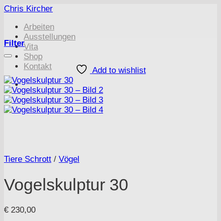
Zum
Chris Kircher
Inhalt
Arbeiten
springen
Ausstellungen
Filter
Vita
Shop
Kontakt
Add to wishlist
Tiere Schrott
/
Vögel
Vogelskulptur 30
€
230,00