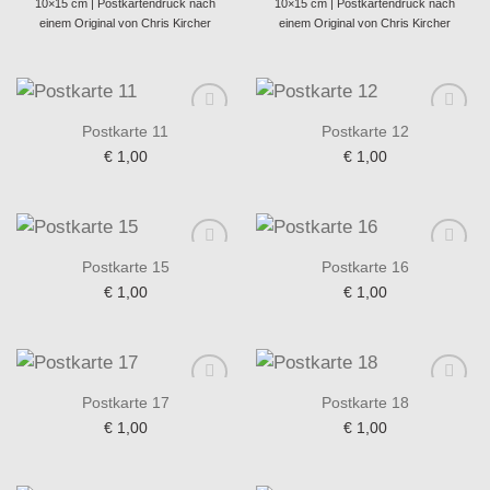
10×15 cm | Postkartendruck nach
10×15 cm | Postkartendruck nach
einem Original von Chris Kircher
einem Original von Chris Kircher
Postkarte 11
Postkarte 12
Add to
Add to
wishlist
wishlist
€
1,00
€
1,00
Postkarte 15
Postkarte 16
Add to
Add to
wishlist
wishlist
€
1,00
€
1,00
Postkarte 17
Postkarte 18
Add to
Add to
wishlist
wishlist
€
1,00
€
1,00