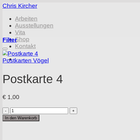
Zum
Chris Kircher
Inhalt
Arbeiten
springen
Ausstellungen
Vita
Shop
Filter
Kontakt
Postkarten Vögel
Postkarte 4
€
1,00
Postkarte
4
In den Warenkorb
Menge