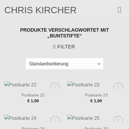
Zum
CHRIS KIRCHER
Inhalt
springen
PRODUKTE VERSCHLAGWORTET MIT
„BUNTSTIFTE“
FILTER
Postkarte 22
Postkarte 23
Add to
Add to
€
1,00
€
1,00
wishlist
wishlist
Postkarte 24
Postkarte 25