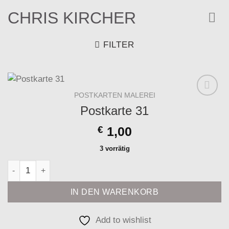
Zum
CHRIS KIRCHER
Inhalt
springen
FILTER
POSTKARTEN MALEREI
Add to
Postkarte 31
wishlist
€
1,00
3 vorrätig
Postkarte 31 Menge
IN DEN WARENKORB
Add to wishlist