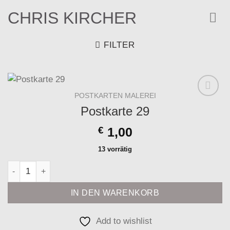
Zum
CHRIS KIRCHER
Inhalt
springen
FILTER
POSTKARTEN MALEREI
Add to
Postkarte 29
wishlist
€
1,00
13 vorrätig
Postkarte 29 Menge
IN DEN WARENKORB
Add to wishlist