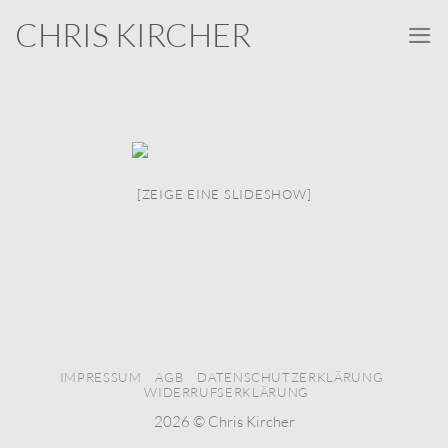
Zum
CHRIS KIRCHER
Inhalt
springen
[ZEIGE EINE SLIDESHOW]
IMPRESSUM
AGB
DATENSCHUTZERKLÄRUNG
WIDERRUFSERKLÄRUNG
2026 ©
Chris Kircher