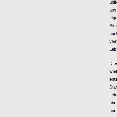
übl
aus 
eige
Sku
auch
verr
Leb
Dies
wei
ent
Stah
jede
über
und