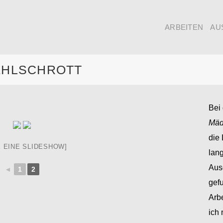
ARBEITEN
AU
AHLSCHROTT
Bei 
Mäd
die 
E EINE SLIDESHOW]
lan
Aus
◄
1
2
gef
Arbe
ich 