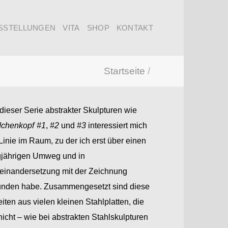
SSTELLUNGEN
VITA
SHOP
KONTAKT
Startseite
/
dieser Serie abstrakter Skulpturen wie
chenkopf
#1
,
#2
und
#3
interessiert mich
Linie im Raum, zu der ich erst über einen
gjährigen Umweg und in
einandersetzung mit der Zeichnung
unden habe. Zusammengesetzt sind diese
iten aus vielen kleinen Stahlplatten, die
nicht – wie bei abstrakten Stahlskulpturen